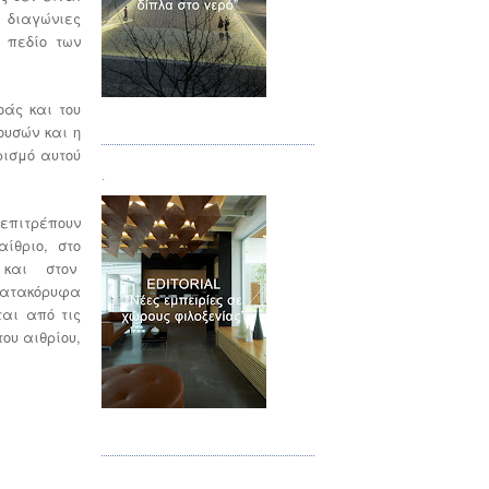
 διαγώνιες
 πεδίο των
οάς και του
Τεύχος 02
ουσών και η
ρισμό αυτού
.
 επιτρέπουν
ίθριο, στο
ά και στον
κατακόρυφα
ται από τις
ου αιθρίου,
Τεύχος 03
.