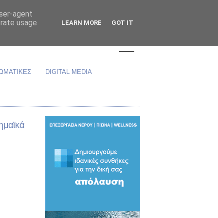
user-agent
erate usage
LEARN MORE
GOT IT
ΩΜΑΤΙΚΕΣ
DIGITAL MEDIA
ημαϊκά