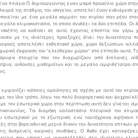
ι ένα πλάγιο Π, δημιουργώντας εναν μικρό προαύλιο χώρο στην
πλευρά της στάθμης του ισογείου, αποτελεί έναν ενδιάμεσο χ
οποιείται με ένα μεγάλο κομμάτι του κτιρίου σαν ρέον στοι
μεγάλο κλιμακοστάσιο, το οποίο συνδέει τα δύο επιπέδα. Οι 
πισκέπτη να καθίσει σε αυτό, έχοντας εποπτία του γύρω χ
θουσα με τις ιδιαίτερες προεξοχές δίνει την δυνατότητα
καιρούς αποτελέσει εκθεσιακό χώρο, χώρο δεξιώσεων αλλά
ωρική έκφραση του ''ελεύθερου χώρου'' στο επίπεδο αυτό. Τα
όρυφα στοιχεία που τον διαχωρίζουν από διπλανές αί
τήρια, αιθουσες μαθημάτων και το μεγάλο αμφιθέτατρο στ
υς.
αι, εμφανίζει κάποιες ομοιότητες σε σχέση με αυτό του κτιρί
με τον ίδιο τρόπο, λόγω του πολύ διαφορετικού και ψυχρού κλ
ύ με τον εσωτερικό χώρο στην περίπτωση αυτή δεν γίνεται 
ικοινωνίας. Τα διαμήκη υαλοστάσια πλευρικά του κλιμακ
ου εσωτερικού με το εξωτερικό, ενώ ταυτόχρονα αφήνουν 
ές στην βορειοδυτική μεριά δίνουν την δυνατότητα οπτικών 
τις δυσμενείς καιρικές συνθήκες. Ο Aalto έχει καταφέρει
κτίριο που μπορεί να ανταπεξέλθει στις ιδιαίτερες κλιμ