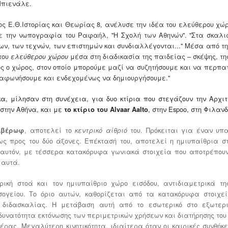
Μπιενάλε.
ος Ε.Θ.Ιστορίας και Θεωρίας 8, ανέλυσε την ιδέα του ελεύθερου χώρ
την νωπογραφία του Ραφαήλ, ''Η Σχολή των Αθηνών''. ''Στα σκαλι
ων, των τεχνών, των επιστημών και συνδιαλλέγονται...'' Μέσα από 
 του
μέσα στη διαδικασία της παιδείας – σκέψης, της
ελεύθερου χώρου
ίνος ο χώρος, στον οποίο μπορούμε μαζί να συζητήσουμε και να περπα
αφωνήσουμε και ενδεχομένως να δημιουργήσουμε.''
α, μίλησαν στη συνέχεια, για δυο κτίρια που στεγάζουν την Αρχιτε
 στην Αθήνα, και με
,
στην
Espo
ο, στη Φιλανδ
το κτίριο του Α
lvaar
Aalto
, αποτελεί το
του. Πρόκειται για έναν υπ
 Αβέρωφ
κεντρικό αίθριό
ως προς του δύο άξονες. Επέκτασή του, αποτελεί η ημιυπαίθρια σ
αυτόν, με τέσσερα κατακόρυφα γωνιακά στοιχεία που αποτρέπουν 
 αυτά.
ική στοά και τον ημιυπαίθριο χώρο εισόδου, αντιδιαμετρικά τη
σογείου. Το όριο αυτών, καθορίζεται από τα κατακόρυφα στοιχεί
 διδασκαλίας. Η μετάβαση αυτή από το εσωτερικό στο εξωτερι
 δυνατότητα εκτόνωσης των περιμετρικών χρήσεων και διατήρησης του 
μέρας. Μεγαλύτερη κινητικότητα, ιδιαίτερα όταν οι καιρικές συνθήκε