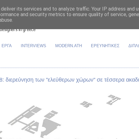
deliver its services and to analyze traffic. Your IP address and 
formance and security metrics to ensure quality of service, gen
abuse.
ΕΡΓΑ
INTERVIEWS
MODERN.ATH
ΕΡΕΥΝΗΤΙΚΕΣ
ΔΙΠΛ
8: διερεύνηση των ''ελεύθερων χώρων'' σε τέσσερα ακαδ