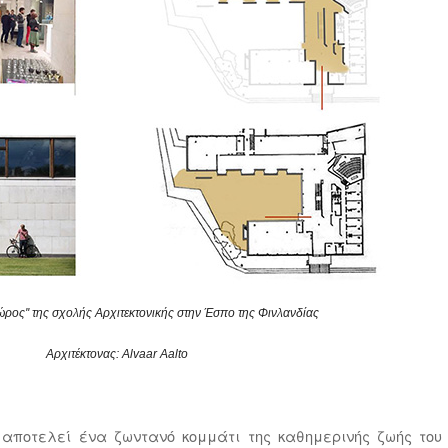
ώρος'' της σχολής Αρχιτεκτονικής στην Έσπο της Φινλανδίας
Αρχιτέκτονας: Α
lvaar
Aalto
 αποτελεί ένα ζωντανό κομμάτι της καθημερινής ζωής του