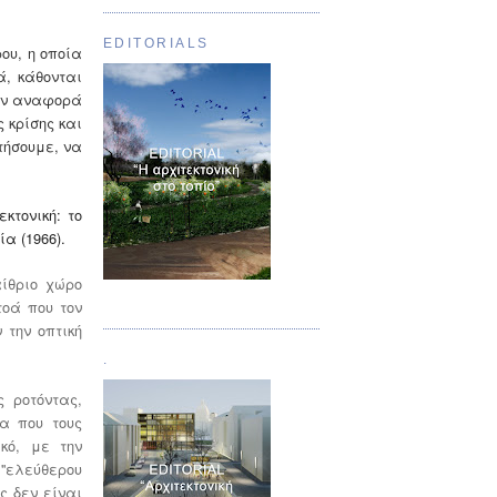
EDITORIALS
ου, η οποία
ά, κάθονται
την αναφορά
 κρίσης και
τήσουμε, να
κτονική: το
ία (1966).
αίθριο χώρο
Τεύχος 01
τοά που τον
την οπτική
.
ς ροτόντας,
α που τους
κό, με την
''ελεύθερου
ς δεν είναι