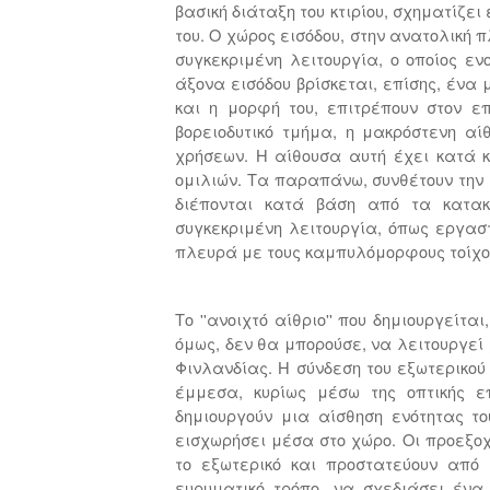
βασική διάταξη του κτιρίου, σχηματίζε
του. Ο χώρος εισόδου, στην ανατολική 
συγκεκριμένη λειτουργία, ο οποίος εν
άξονα εισόδου βρίσκεται, επίσης, ένα 
και η μορφή του, επιτρέπουν στον ε
βορειοδυτικό τμήμα, η μακρόστενη αί
χρήσεων. Η αίθουσα αυτή έχει κατά 
ομιλιών. Τα παραπάνω, συνθέτουν την χ
διέπονται κατά βάση από τα κατακ
συγκεκριμένη λειτουργία, όπως εργασ
πλευρά με τους καμπυλόμορφους τοίχο
Το ''ανοιχτό αίθριο'' που δημιουργείτ
όμως, δεν θα μπορούσε, να λειτουργεί 
Φινλανδίας. Η σύνδεση του εξωτερικο
έμμεσα, κυρίως μέσω της οπτικής επ
δημιουργούν μια αίσθηση ενότητας τ
εισχωρήσει μέσα στο χώρο. Οι προεξοχ
το εξωτερικό και προστατεύουν από 
ευρυματικό τρόπο, να σχεδιάσει ένα 