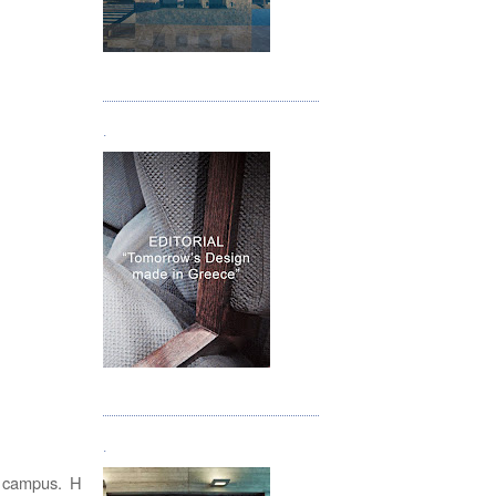
Τεύχος 05
.
Τεύχος 06
.
 campus. Η