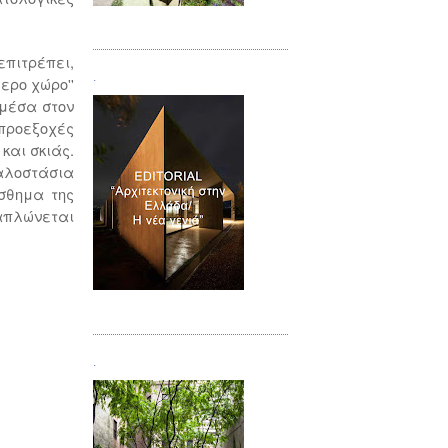
.
Τεύχος 08/09
επιτρέπει,
.
ερο χώρο''
 μέσα στον
 προεξοχές
και σκιάς.
αλοστάσια
ίσθημα της
ξαπλώνεται
Τεύχος 10
.