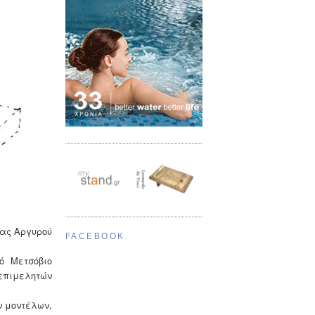
νας Αργυρού
FACEBOOK
ό Μετσόβιο
 επιμελητών
ν μοντέλων,