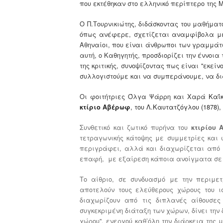
που εκτέθηκαν στο ελληνικό περίπτερο της 
Ο Π.Τουρνικιώτης, διδάσκοντας του μαθήματ
όπως ανέφερε, σχετίζεται αναμφίβολα με 
Αθηναίοι, που είναι άνθρωποι των γραμμάτ
αυτή, ο Καθηγητής, προσδιορίζει την έννοια
της κριτικής, συνοψίζοντας πως είναι ''εκε
συλλογιστούμε και να συμπεράνουμε, να δι
Οι φοιτήτριες Όλγα Ψάρρη και Χαρά
Καΐκ
, του Λ.Καυτατζόγλου (1878),
κτίριο Αβέρωφ
Συνθετικό και ζωτικό πυρήνα του
κτιρίου
τετραγωνικής κάτοψης με συμμετρίες και 
περιγράφει, αλλά και διαχωρίζεται από 
επαφή,
με εξαίρεση κάποια ανοίγματα σε
Το αίθριο, σε συνδυασμό με την περιμετρ
αποτελούν τους ελεύθερους χώρους του ι
διαχωρίζουν από τις διπλανές αίθουσες
συγκεκριμένη διάταξη των χώρων, δίνει την
χώρου'', ενεργού καθ’όλη την διάρκεια της 