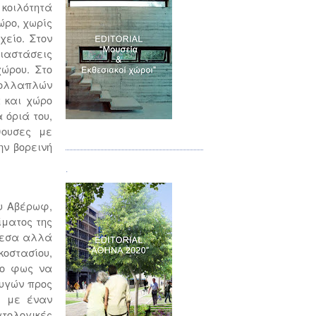
 κοιλότητά
ώρο, χωρίς
χείο. Στον
διαστάσεις
ώρου. Στο
 πολλαπλών
 και χώρο
 όριά του,
θουσες με
Τεύχος 07
ην βορεινή
.
ου Αβέρωφ,
ίματος της
άμεσα αλλά
οστασίου,
το φως να
φυγών προς
, με έναν
ατολογικές