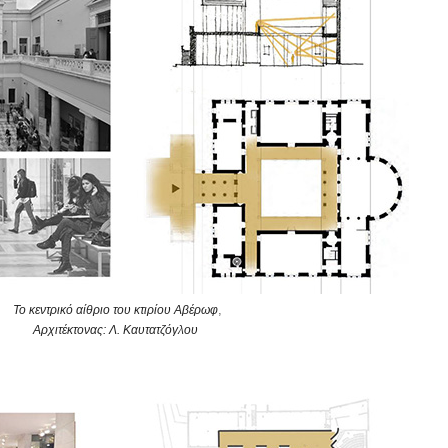
,
Το κεντρικό αίθριο του κτιρίου Αβέρωφ
Αρχιτέκτονας: Λ. Καυτατζόγλου