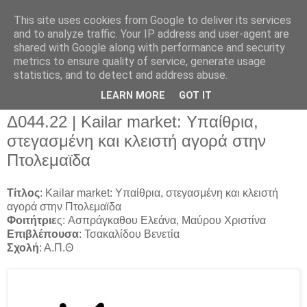
This site uses cookies from Google to deliver its services
and to analyze traffic. Your IP address and user-agent are
shared with Google along with performance and security
metrics to ensure quality of service, generate usage
▼
statistics, and to detect and address abuse.
▼
LEARN MORE
GOT IT
Δ044.22 | Kailar market: Υπαίθρια,
στεγασμένη και κλειστή αγορά στην
Πτολεμαϊδα
Τίτλος
: Kailar market:
Υπαίθρια, στεγασμένη και κλειστή
αγορά στην Πτολεμαϊδα
Φοιτήτριε
ς
:
Ασπράγκαθου Ελεάνα, Μαύρου Χριστίνα
Επιβλέπουσα
:
Τσακαλίδου Βενετία
Σχολή
:
Α.Π.Θ