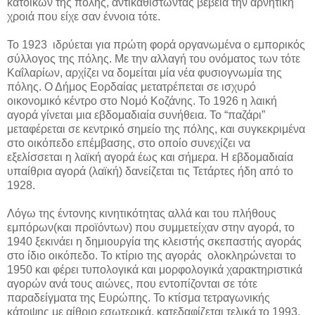
κατοίκων της πόλης, αντικαθιστώντας βέβεια την αρνητική
χροιά που είχε σαν έννοια τότε.
Το 1923 ιδρύεται για πρώτη φορά οργανωμένα ο εμπορικός
σύλλογος της πόλης. Με την αλλαγή του ονόματος των τότε
Καΐλαρίων, αρχίζει να δομείται μία νέα φυσιογνωμία της
πόλης. Ο Δήμος Εορδαίας μετατρέπεται σε ισχυρό
οικονομικό κέντρο στο Νομό Κοζάνης. Το 1926 η λαική
αγορά γίνεται μια εβδομαδιαία συνήθεια. Το
“
παζάρι
”
μεταφέρεται σε κεντρικό σημείο της πόλης, και συγκεκριμένα
στο οικόπεδο επέμβασης, στο οποίο συνεχίζει να
εξελίσσεται η λαϊκή αγορά έως και σήμερα. Η εβδομαδιαία
υπαίθρια αγορά (λαϊκή) δανείζεται τις Τετάρτες ήδη από το
1928.
Λόγω της έντονης κινητικότητας αλλά και του πλήθους
εμπόρων(και προϊόντων) που συμμετείχαν στην αγορά, το
1940 ξεκινάει η δημιουργία της κλειστής σκεπαστής αγοράς
στο ίδιο οικόπεδο. Το κτίριο της αγοράς
ολοκληρώνεται το
1950 και φέρει τυπολογικά και μορφολογικά χαρακτηριστικά
αγορών ανά τους αιώνες, που εντοπίζονται σε τότε
παραδείγματα της Ευρώπης. Το κτίσμα τετραγωνικής
κάτοψης με αίθριο εσωτερικά, κατεδαφίζεται τελικά το 1993.