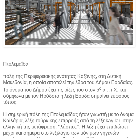
Πτολεμαΐδα:
πόλη της Περιφερειακής ενότητας Κοζάνης, στη Δυτική
Μακεδονία, η οποία αποτελεί την έδρα του Δήμου Εορδαίας.
ο
Το όνομα του Δήμου έχει τις ρίζες του στον 5
αι. π.Χ. και
σύμφωνα με τον Ηρόδοτο η λέξη Εόρδα σημαίνει εύφορος
τόπος.
Η σημερινή πόλη της Πτολεμαΐδας ήταν γνωστή με το όνομα
Καϊλάρια, λέξη τούρκικης επιρροής από τη λέξη
kayilar
, στην
ελληνική της μετάφραση, ‘’λάσπες’’. Η λέξη έχει επιβιώσει
μέχρι και σήμερα στο λεξιλόγιο των μόνιμων γηγενών