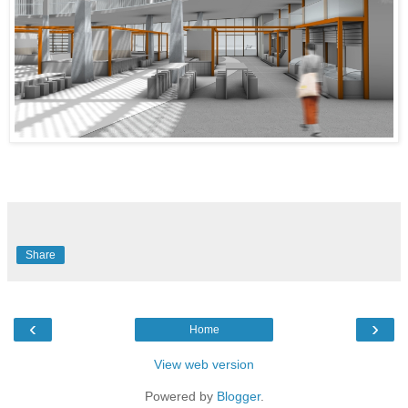
Share
‹
›
Home
View web version
Powered by
Blogger
.