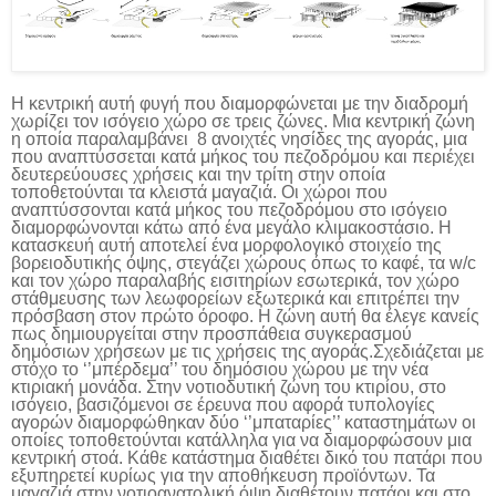
Η κεντρική αυτή φυγή που διαμορφώνεται με την διαδρομή
χωρίζει τον ισόγειο χώρο σε τρεις ζώνες. Μια κεντρική ζώνη
η οποία παραλαμβάνει 8 ανοιχτές νησίδες της αγοράς, μια
που αναπτύσσεται κατά μήκος του πεζοδρόμου και περιέχει
δευτερεύουσες χρήσεις και την τρίτη στην οποία
τοποθετούνται τα κλειστά μαγαζιά. Οι χώροι που
αναπτύσσονται κατά μήκος του πεζοδρόμου στο ισόγειο
διαμορφώνονται κάτω από ένα μεγάλο κλιμακοστάσιο. Η
κατασκευή αυτή αποτελεί ένα μορφολογικό στοιχείο της
βορειοδυτικής όψης, στεγάζει χώρους όπως το καφέ, τα
w
/
c
και τον χώρο παραλαβής εισιτηρίων εσωτερικά, τον χώρο
στάθμευσης των λεωφορείων εξωτερικά και επιτρέπει την
πρόσβαση στον πρώτο όροφο. Η ζώνη αυτή θα έλεγε κανείς
πως δημιουργείται στην προσπάθεια συγκερασμού
δημόσιων χρήσεων με τις χρήσεις της αγοράς.Σχεδιάζεται με
στόχο το ‘’μπέρδεμα’’ του δημόσιου χώρου με την νέα
κτιριακή μονάδα. Στην νοτιοδυτική ζώνη του κτιρίου, στο
ισόγειο, βασιζόμενοι σε έρευνα που αφορά τυπολογίες
αγορών διαμορφώθηκαν δύο ‘’μπαταρίες’’ καταστημάτων οι
οποίες τοποθετούνται κατάλληλα για να διαμορφώσουν μια
κεντρική στοά. Κάθε κατάστημα διαθέτει δικό του πατάρι που
εξυπηρετεί κυρίως για την αποθήκευση προϊόντων. Τα
μαγαζιά στην νοτιοανατολική όψη διαθέτουν πατάρι και στο