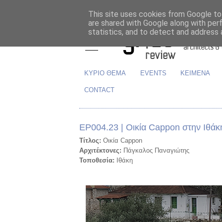
This site uses cookies from Google to 
are shared with Google along with per
statistics, and to detect and address 
ΚΥΡΙΟ ΘΕΜΑ
EVENTS
ΚΕΙΜΕΝΑ
CONTACT
ΕΡ004.23 | Οικία Cappon στην Ιθάκ
Τίτλος:
Οικία Cappon
Αρχιτέκτονες:
Πάγκαλος Παναγιώτης
Τοποθεσία:
Ιθάκη