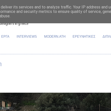
deliver its services and to analyze traffic. Your IP address and 
formance and security metrics to ensure quality of service, gen
abuse.
ΕΡΓΑ
INTERVIEWS
MODERN.ATH
ΕΡΕΥΝΗΤΙΚΕΣ
ΔΙΠΛ
η