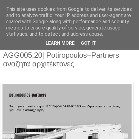
This site uses cookies from Google to deliver its services
and to analyze traffic. Your IP address and user-agent are
shared with Google along with performance and security
metrics to ensure quality of service, generate usage
▼
statistics, and to detect and address abuse.
▼
LEARN MORE
GOT IT
AGG005.20| Potiropoulos+Partners
αναζητά αρχιτέκτονες