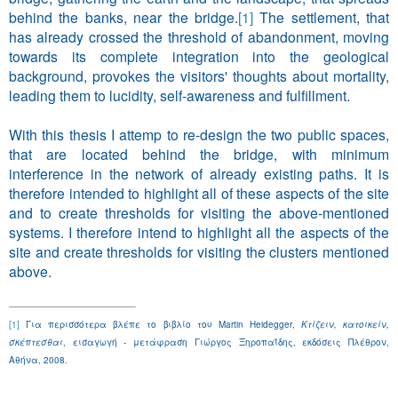
behind the banks, near the bridge.
[1]
The settlement, that
has already crossed the threshold of abandonment, moving
towards its complete integration into the geological
background, provokes the visitors' thoughts about mortality,
leading them to lucidity, self-awareness and fulfillment.
With this thesis I attemp to re-design the two public spaces,
that are located behind the bridge, with minimum
interference in the network of already existing paths. It is
therefore intended to highlight all of these aspects of the site
and to create thresholds for visiting the above-mentioned
systems. I therefore intend to highlight all the aspects of the
sit
e and create thresholds for visiting the clusters mentioned
above.
[1]
Για περισσότερα βλέπε το βιβλίο του
Martin
Heidegger
,
Κτίζειν, κατοικείν,
σκέπτεσθαι
, εισαγωγή - μετάφραση Γιώργος Ξηροπαΐδης, εκδόσεις Πλέθρον,
Αθήνα, 2008.