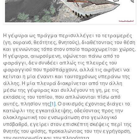
Η γέφυρα ως πράγμα περισυλλέγει το τετραμερές
(γη, ουρανό, θεότητες, θνητούς), διαθέτοντας του θέση
και γεννώντας τόπο στον οποίο παραχωρείται χώρος.
Η γέφυρα, αιωρούμενη, υψώνεται πάνω από το
φαράγγι, δεν συνδέει απλώς τις πλευρές του
φαραγγιού που προϋπάρχουν, αλλά τις αφήνει να
κείνται η μία έναντι και ταυτοχρόνως υπεράνω της
άλλης. Η μία πλευρά διακρίνεται από την άλλη
μέσω της γέφυρας και συλλέγουν τη γη, με τις
εκτάσεις του τοπίου, που απλώνονται πίσω από
αυτές, πλησίον της
[1]
. Ο οικισμός έχοντας διάγει το
κατώφλι της εγκατάλειψης, οδεύοντας προς την
ολοκληρωτική του ενσωμάτωση στο γεωλογικό
υπόβαθρό, εγείρει στον επισκέπτη σκέψεις περί της
θνητής του φύσης, προκαλώντας του την εγρήγορση,
την αυτογνωσία και την πληρότητα.