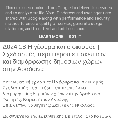
This site uses cookies from Google to deliver its services
and to analyze traffic. Your IP address and user-agent are
shared with Google along with performance and security
metrics to ensure quality of service, generate usage
▼
statistics, and to detect and address abuse.
▼
LEARN MORE
GOT IT
Δ024.18 Η γέφυρα και ο οικισμός |
Σχεδιασμός περιπτέρου επισκεπτών
και διαμόρφωσης δημόσιων χώρων
στην Αράδαινα
Διπλωματική εργασία: Η γέφυρα και ο οικισμός |
Σχεδιασμός περιπτέρου επισκεπτών και
διαμόρφωσης δημόσιων χώρων στην Αράδαινα
Φοιτητής: Καραμήτρου Αντώνης
Επιβλέπων Καθηγητής: Σκουτέλης Νικόλαος
Ως συνέχεια της ερευνητικής με τίτλο «Στο κατώφλι