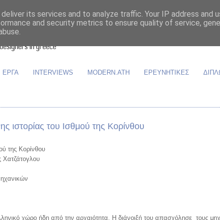
deliver its services and to analyze traffic. Your IP address and 
formance and security metrics to ensure quality of service, gen
abuse.
ΕΡΓΑ
INTERVIEWS
MODERN.ATH
ΕΡΕΥΝΗΤΙΚΕΣ
ΔΙΠΛ
ης ιστορίας του Ισθμού της Κορίνθου
μού της Κορίνθου
ος Χατζάτογλου
 Μηχανικών
λληνικό χώρο ήδη από την αρχαιότητα. Η διάνοιξή του απασχόλησε τους μη