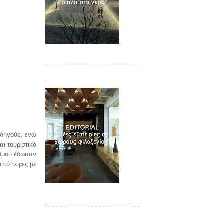
Τεύχος 02
.
οδηγούς, ενώ
ι τουριστικό
σθμού έδωσαν
απόπειρες με
Τεύχος 03
.