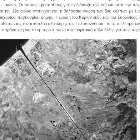
ου αιώνα. Οι όποιες προσπάθειες για τη διάνοιξη του Ισθμού κατά την αρχ
κά τον 19ο αιώνα επιτυχγάνεται η θαλάσσια ένωση των δύο κόλπων με έν
μηχανικοί παγκοσμίου φήμης. Η ένωση του Κορινθιακού και του Σαρωνικού 
ικαθιστώντας τον απόπλου ολόκληρης της Πελοποννήσου. Το αποτέλεσμα είνα
, παράκαμψη για τα εμπορικά πλοία και τουριστικό πόλο έλξης για τους περ