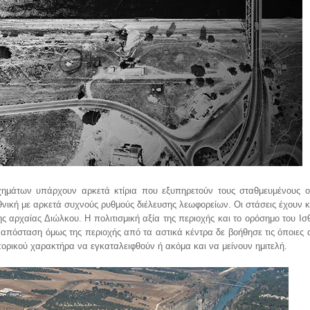
χημάτων υπάρχουν αρκετά κτίρια που εξυπηρετούν τους σταθμευμένους 
νική με αρκετά συχνούς ρυθμούς διέλευσης λεωφορείων. Οι στάσεις έχουν κα
ς αρχαίας Διώλκου. Η πολιτισμική αξία της περιοχής και το ορόσημο του Ι
 απόσταση όμως της περιοχής από τα αστικά κέντρα δε βοήθησε τις όποιες 
πορικού χαρακτήρα να εγκαταλειφθούν ή ακόμα και να μείνουν ημιτελή.