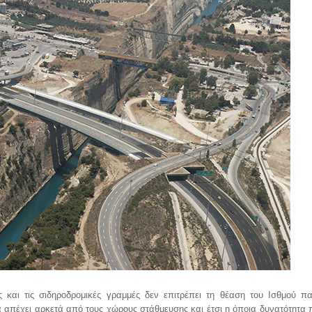
ς και τις σιδηροδρομικές γραμμές δεν επιτρέπει τη θέαση του Ισθμού π
 απέχει αρκετά από τους χώρους στάθμευσης και έτσι η όποια δυνατότητα