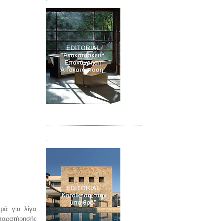
Τεύχος 04
.
αρά για λίγα
 παρατήρησής