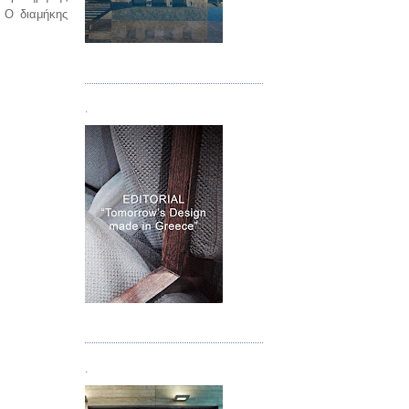
. Ο διαμήκης
Τεύχος 05
.
Τεύχος 06
.