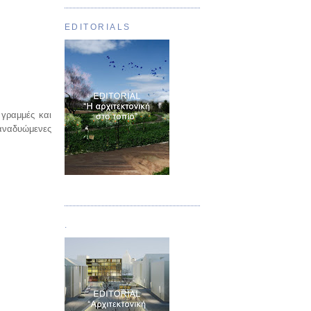
EDITORIALS
 γραμμές και
αναδυώμενες
Τεύχος 01
.