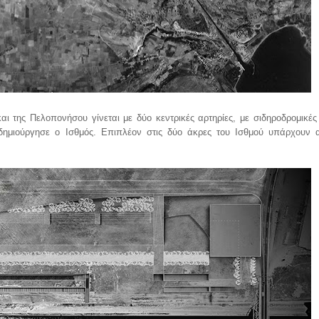
ι της Πελοπονήσου γίνεται με δύο κεντρικές αρτηρίες, με σιδηροδρομικές
ημιούργησε ο Ισθμός. Επιπλέον στις δύο άκρες του Ισθμού υπάρχουν 