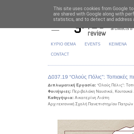
This site uses cookies from Google to 
are shared with Google along with per
statistics, and to detect and address 
ΚΥΡΙΟ ΘΕΜΑ
EVENTS
ΚΕΙΜΕΝΑ
CONTACT
Δ037.19 “Ολούς Πόλις”: Τοπιακές πα
“Ολούς Πόλις”: Το
Διπλωματική Εργασία:
Περιβολάκη Ναυσικά, Κουτουκά 
Φοιτήτριες:
Αικατερίνη Λιάπη
Καθηγήτρια:
Αρχιτεκτονική Σχολή Πανεπιστημίου Πατρών