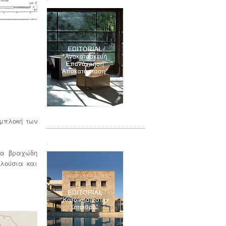
Τεύχος 04
εμπλοκή των
.
μα βραχώδη
λούσια και