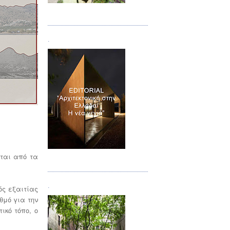
Τεύχος 08/09
.
ίται από τα
Τεύχος 10
.
ός εξαιτίας
θμό για την
ικό τόπο, ο