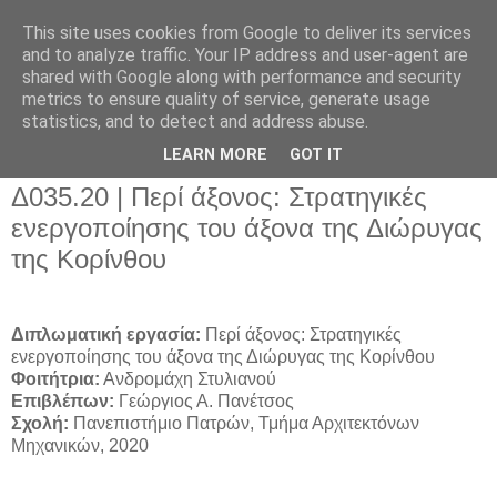
This site uses cookies from Google to deliver its services
and to analyze traffic. Your IP address and user-agent are
shared with Google along with performance and security
metrics to ensure quality of service, generate usage
▼
statistics, and to detect and address abuse.
▼
LEARN MORE
GOT IT
Δ035.20 | Περί άξονος: Στρατηγικές
ενεργοποίησης του άξονα της Διώρυγας
της Κορίνθου
Διπλωματική εργασία:
Περί άξονος: Στρατηγικές
ενεργοποίησης του άξονα της Διώρυγας της Κορίνθου
Φοιτήτρια:
Ανδρομάχη Στυλιανού
Επιβλέπων:
Γεώργιος Α. Πανέτσος
Σχολή:
Πανεπιστήμιο Πατρών, Τμήμα Αρχιτεκτόνων
Μηχανικών,
2020