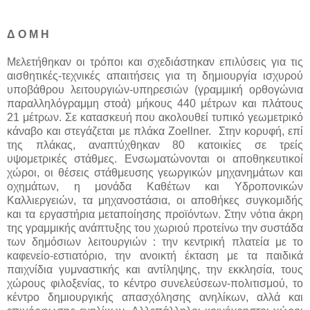
Δ Ο Μ Η
Μελετήθηκαν οι τρόποι και σχεδιάστηκαν επιλύσεις για τις
αισθητικές-τεχνικές απαιτήσεις για τη δημιουργία ισχυρού
υποβάθρου λειτουργιών-υπηρεσιών (γραμμική ορθογώνια
παραλληλόγραμμη στοά) μήκους 440 μέτρων και πλάτους
21 μέτρων. Σε κατασκευή που ακολουθεί τυπικό γεωμετρικό
κάναβο και στεγάζεται με πλάκα Zoellner. Στην κορυφή, επί
της πλάκας, αναπτύχθηκαν 80 κατοικίες σε τρείς
υψομετρικές στάθμες. Ενσωματώνονται οι αποθηκευτικοί
χώροι, οι θέσεις στάθμευσης γεωργικών μηχανημάτων και
οχημάτων, η μονάδα Καθέτων και Υδροπονικών
Καλλιεργειών, τα μηχανοστάσια, οι αποθήκες συγκομιδής
και τα εργαστήρια μεταποίησης προϊόντων. Στην νότια άκρη
της γραμμικής ανάπτυξης του χωριού προτείνω την συστάδα
των δημόσιων λειτουργιών : την κεντρική πλατεία με το
καφενείο-εστιατόριο, την ανοικτή έκταση με τα παιδικά
παιχνίδια γυμναστικής και αντίληψης, την εκκλησία, τους
χώρους φιλοξενίας, το κέντρο συνελεύσεων-πολιτισμού, το
κέντρο δημιουργικής απασχόλησης ανηλίκων, αλλά και