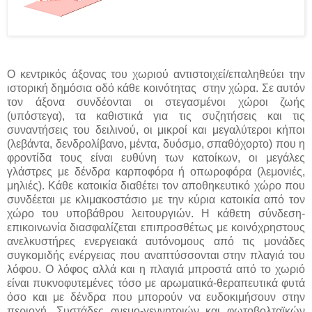
Ο κεντρικός άξονας του χωριού αντιστοιχεί/επαληθεύει την
ιστορική δημόσια οδό κάθε κοινότητας στην χώρα. Σε αυτόν
τον άξονα συνδέονται οι στεγασμένοι χώροι ζωής
(υπόστεγα), τα καθιστικά για τις συζητήσεις και τις
συναντήσεις του δειλινού, οι μικροί και μεγαλύτεροι κήποι
(λεβάντα, δενδρολίβανο, μέντα, δυόσμο, σπαθόχορτο) που η
φροντίδα τους είναι ευθύνη των κατοίκων, οι μεγάλες
γλάστρες με δένδρα καρποφόρα ή οπωροφόρα (λεμονιές,
μηλιές). Κάθε κατοικία διαθέτει τον αποθηκευτικό χώρο που
συνδέεται με κλιμακοστάσιο με την κύρια κατοικία από τον
χώρο του υποβάθρου λειτουργιών. Η κάθετη σύνδεση-
επικοινωνία διασφαλίζεται επιπροσθέτως με κοινόχρηστους
ανελκυστήρες ενεργειακά αυτόνομους από τις μονάδες
συγκομιδής ενέργειας που αναπτύσσονται στην πλαγιά του
λόφου. Ο λόφος αλλά και η πλαγιά μπροστά από το χωριό
είναι πυκνοφυτεμένες τόσο με αρωματικά-θεραπευτικά φυτά
όσο και με δένδρα που μπορούν να ευδοκιμήσουν στην
περιοχή. Συστάδες ανεμο-γεννητριών και φωτοβολταϊκών