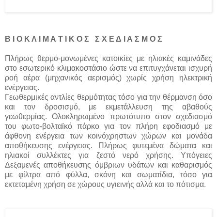
Β Ι Ο Κ Λ Ι Μ Α Τ Ι Κ Ο Σ Σ Χ Ε Δ Ι Α Σ Μ Ο Σ
Πλήρως θερμο-μονωμένες κατοικίες με ηλιακές καμινάδες
στο εσωτερικό κλιμακοστάσιο ώστε να επιτυγχάνεται ισχυρή
ροή αέρα (μηχανικός αερισμός) χωρίς χρήση ηλεκτρική
ενέργειας.
Γεωθερμικές αντλίες θερμότητας τόσο για την θέρμανση όσο
και τον δροσισμό, με εκμετάλλευση της αβαθούς
γεωθερμίας. Ολοκληρωμένο πρωτότυπο στον σχεδιασμό
του φωτο-βολταϊκό πάρκο για τον πλήρη εφοδιασμό με
άφθονη ενέργεια των κοινόχρηστων χώρων και μονάδα
αποθήκευσης ενέργειας. Πλήρως φυτεμένα δώματα και
ηλιακοί συλλέκτες για ζεστό νερό χρήσης. Υπόγειες
Δεξαμενές αποθήκευσης όμβριων υδάτων και καθαρισμός
με φίλτρα από φύλλα, σκόνη και σωματίδια, τόσο για
εκτεταμένη χρήση σε χώρους υγιεινής αλλά και το πότισμα.