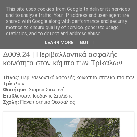
This site uses cookies from Google to deliver its services
and to analyze traffic. Your IP address and user-agent are
shared with Google along with performance and security
metrics to ensure quality of service, generate usage
▼
statistics, and to detect and address abuse.
▼
LEARN MORE
GOT IT
Δ009.24 | Περιβαλλοντικά ασφαλής
κοινότητα στον κάμπο των Τρίκαλων
Τίτλος:
Περιβαλλοντικά ασφαλής κοινότητα στον κάμπο των
Τρίκαλων
Φοιτήτρια:
Στάμου Στυλιανή
Eπιβλέπων:
Ιορδάνης Στυλίδης
Σχολή:
Πανεπιστήμιο Θεσσαλίας