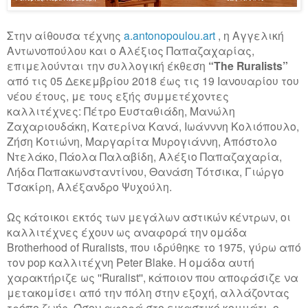
Στην αίθουσα τέχνης
a.antonopoulou.art
,
η Αγγελική
Αντωνοπούλου και ο Αλέξιος Παπαζαχαρίας,
επιμελούνται την συλλογική έκθεση
“
Τhe Ruralists”
από τις 05 Δεκεμβρίου 2018 έως τις 19 Ιανουαρίου του
νέου έτους, με τους εξής συμμετέχοντες
καλλιτέχνες: Πέτρο Ευσταθιάδη, Μανώλη
Ζαχαριουδάκη, Κατερίνα Κανά, Ιωάνννη Κολιόπουλο,
Ζήση Κοτιώνη, Μαργαρίτα Μυρογιάννη, Απόστολο
Ντελάκο, Πάολα Παλαβίδη, Αλέξιο Παπαζαχαρία,
Λήδα Παπακωνσταντίνου, Θανάση Τότσικα, Γιώργο
Τσακίρη, Αλέξανδρο Ψυχούλη.
Ως κάτοικοι εκτός των μεγάλων αστικών κέντρων, οι
καλλιτέχνες έχουν ως αναφορά την ομάδα
Brotherhood of Ruralists,
που ιδρύθηκε το 1975, γύρω από
τον
pop
καλλιτέχνη
Pet
e
r Blake. H
ομάδα αυτή
χαρακτήριζε ως
''Ruralist'',
κάποιον που αποφάσιζε να
μετακομίσει από την πόλη στην εξοχή, αλλάζοντας
τρόπο ζωής. Όσον αφορά στο εικαστικό κομμάτι, ο