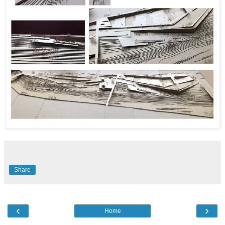
Share
‹
›
Home