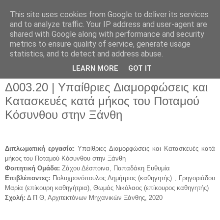
This site uses cookies from Google to deliver its services
and to analyze traffic. Your IP address and user-agent are
shared with Google along with performance and security
metrics to ensure quality of service, generate usage
▼
statistics, and to detect and address abuse.
▼
LEARN MORE
GOT IT
Δ003.20 | Υπαίθριες Διαμορφώσεις και
Κατασκευές κατά μήκος του Ποταμού
Κόσυνθου στην Ξάνθη
Διπλωματική εργασία:
Υπαίθριες Διαμορφώσεις και Κατασκευές κατά
μήκος του Ποταμού Κόσυνθου στην Ξάνθη
Φοιτητική Ομάδα:
Ζάχου Δέσποινα, Παπαδάκη Ευθυμία
Επιβλέποντες:
Πολυχρονόπουλος Δημήτριος (καθηγητής) , Γρηγοριάδου
Μαρία (επίκουρη καθηγήτρια), Θωμάς Νικόλαος (επίκουρος καθηγητής)
Σχολή:
Δ Π Θ,
Αρχιτεκτόνων Μηχανικών Ξάνθης, 2020