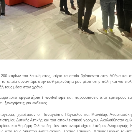
00 κτιρίων του λευκώματος, κτίρια τα οποία βρίσκονται στην Αθήνα και σ
ρια τα οποία συναντάμε στην καθημερινότητα μας μέσα στην πόλη και για πο
ιξή τους μέσα στον χρόνο.
αμματιστεί
εργαστήρια / workshops
και παρουσιάσεις από έμπειρους εμ
καν
ξεναγήσεις
για ενήλικες.
απόγευμα, χαιρέτισαν οι Παναγιώτης Πάγκαλος και Μανώλης Αναστασάκη
στημίου Δυτικής Αττικής και του αποκλειστικού χορηγού. Ακολούθησαν ομιλ
ίδου και Δημήτρη Φιλιππίδη. Τον συντονισμό είχε ο Σταύρος Αλιφραγκής. 
εις από τους Δημήτρη Αντωνακάκη, Σοφίας Τσιράκη, Μαίρης Βιδάλη (αντιπ