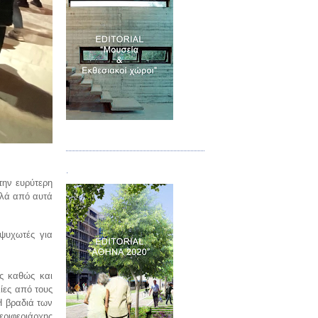
Τεύχος 07
.
την ευρύτερη
λλά από αυτά
ψυχωτές για
ς καθώς και
ίες από τους
Η βραδιά των
εριφεριάρχης