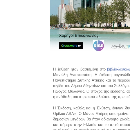
Η έκθεση ήταν βασισμένη στο
βιβλίο-λεύκω
Μανώλη Αναστασάκη. Η έκθεση οργανώθ
Πανεπιστήμιο Δυτικής Αττικής και το περιο
αιγίδα του Δήμου Αθηναίων και του Συλλόγο
Γιώργος Μυλωνάς. Ο στόχος της έκδοσης, α
η ανάδειξη του κτιριακού πλούτου της πρωτε
Η Έκδοση, καθώς και η Έκθεση, έγιναν δυνα
Ομίλου ΑΒΑΞ. Ο Μάνος Μπίρης επισημαίνει στ
δημοσίων μεγάρων θα ήταν αδιανόητο χωρίς 
και σήμερα στην Ελλάδα και το απτό παράδε