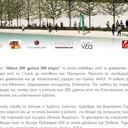
μα
"Αθήνα 200 χρόνια 200 κτίρια"
το οποίο εκδόθηκε από το gradreview 
ηκε από το
Citylab
με υπεύθυνο τον Παναγιώτη Πάγκαλο σε συνδιοργ
δικό gradreview και με αποκλειστική χορηγία του Ομίλου AVAX. Η έκθεση 
υ των Αθηναίων. Δημιουργικός συνεργάτης: Επίκυκλος. Την ευθύνη της παρα
φορμή της οποίας ήταν η επέτειος των 200 χρόνων από την Επανάσταση το
ύουσας του νεοελληνικού κράτους.
τές επειδή τις πίστεψε ο Χρήστος Ιωάννου, πρόεδρος του Διοικητικού Συ
ο κείμενό του με το οποίο ξεκινάει η έκδοση: «το θαύμα της ανέγερσης τω
την παρουσία των ισχυρών εθνικών δωρητών». Το φαινόμενο της ευεργεσίας
ιγμα είναι το Κέντρο Πολιτισμού ΙΣΝ το οποίο φιλοξενεί την Έκθεση. Τη