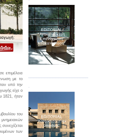
Τεύχος 04
σε επιμέλεια
άνωση με το
ήταν υπό την
.
γωγής είχε ο
υ 1821, ήταν
μβουλίου του
ν μνημειακών
 συνεχίζεται
ρουμένων των