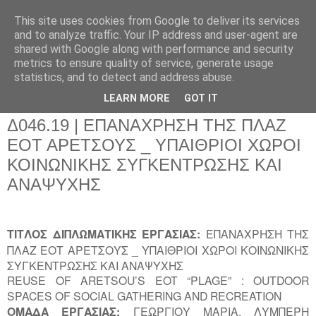
This site uses cookies from Google to deliver its services
and to analyze traffic. Your IP address and user-agent are
shared with Google along with performance and security
metrics to ensure quality of service, generate usage
▼
statistics, and to detect and address abuse.
▼
LEARN MORE
GOT IT
Δ046.19 | ΕΠΑΝΑΧΡΗΣΗ ΤΗΣ ΠΛΑΖ
ΕΟΤ ΑΡΕΤΣΟΥΣ _ ΥΠΑΙΘΡΙΟΙ ΧΩΡΟΙ
ΚΟΙΝΩΝΙΚΗΣ ΣΥΓΚΕΝΤΡΩΣΗΣ ΚΑΙ
ΑΝΑΨΥΧΗΣ
ΤΙΤΛΟΣ ΔΙΠΛΩΜΑΤΙΚΗΣ ΕΡΓΑΣΙΑΣ:
ΕΠΑΝΑΧΡΗΣΗ ΤΗΣ
ΠΛΑΖ ΕΟΤ ΑΡΕΤΣΟΥΣ _ ΥΠΑΙΘΡΙΟΙ ΧΩΡΟΙ ΚΟΙΝΩΝΙΚΗΣ
ΣΥΓΚΕΝΤΡΩΣΗΣ ΚΑΙ ΑΝΑΨΥΧΗΣ
REUSE OF ARETSOU’S EOT “PLAGE” : OUTDOOR
SPACES OF SOCIAL GATHERING AND RECREATION
ΟΜΑΔΑ ΕΡΓΑΣΙΑΣ:
ΓΕΩΡΓΙΟΥ ΜΑΡΙΑ,
ΛΥΜΠΕΡΗ