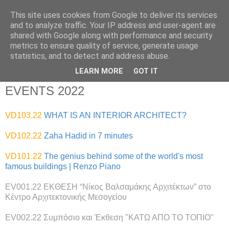
This site uses cookies from Google to deliver its services
and to analyze traffic. Your IP address and user-agent are
shared with Google along with performance and security
metrics to ensure quality of service, generate usage
▼
statistics, and to detect and address abuse.
▼
LEARN MORE
GOT IT
EVENTS 2022
VD103.22
WHAT IS AN INTERIOR ARCHITECT?
VD102.22
Zaha Hadid in 7 minutes
VD101.22
The genius behind some of the world's most
famous buildings | Renzo Piano
EV001.22
ΕΚΘΕΣΗ “Νίκος Βαλσαμάκης Αρχιτέκτων” στο
Κέντρο Αρχιτεκτονικής Μεσογείου
EV002.22
Συμπόσιο και Έκθεση
"ΚΑΤΩ ΑΠΟ ΤΟ ΤΟΠΙΟ
"